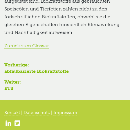
aufgelistet sind. Biokraftstoffe aus gebrauchten
Speiseölen und Tierfetten zählen nicht zu den
fortschrittlichen Biokraftstoffen, obwohl sie die
gleichen Eigenschaften hinsichtlich Klimawirkung
und Nachhaltigkeit aufweisen.
Zurück zum Glossar
Beitragsnavigation
Vorherige:
Vorheriger
abfallbasierte Biokraftstoffe
Beitrag:
Weiter:
Nächster
ETS
Beitrag:
Kontakt
|
Datenschutz
|
Impressum