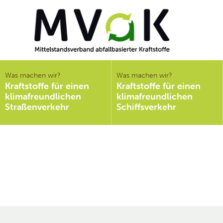
Mittelstandsverband
abfallbasierter
Was machen wir?
Was machen wir?
Kraftstoffe für einen
Kraftstoffe für einen
Kraftstoffe e.V.
klimafreundlichen
klimafreundlichen
MVaK
Straßenverkehr
Schiffsverkehr