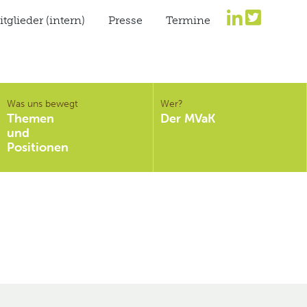
tglieder (intern)
Presse
Termine
Was uns bewegt
Wer?
Themen
Der MVaK
und
Positionen