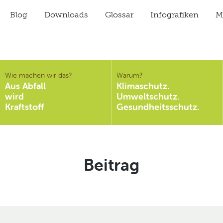
Blog
Downloads
Glossar
Infografiken
Mi
Wie machen wir das?
Warum?
Aus Abfall
Klimaschutz.
wird
Umweltschutz.
Kraftstoff
Gesundheitsschutz.
Schlagwort:
Beitrag