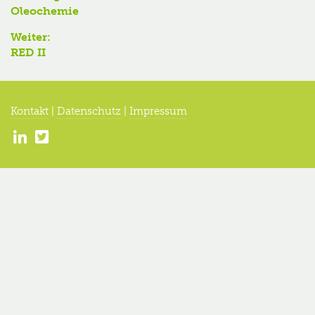
Vorheriger
Oleochemie
Beitrag:
Weiter:
Nächster
RED II
Beitrag:
Kontakt
|
Datenschutz
|
Impressum