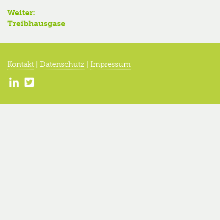
Beitrag:
Weiter:
Nächster
Treibhausgase
Beitrag:
Kontakt
|
Datenschutz
|
Impressum