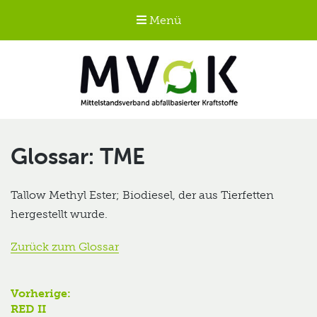
Menü
Mittelstandsverband
abfallbasierter
TME
Kraftstoffe e.V.
MVaK
Tallow Methyl Ester; Biodiesel, der aus Tierfetten
hergestellt wurde.
Zurück zum Glossar
Beitragsnavigation
Vorherige:
Vorheriger
RED II