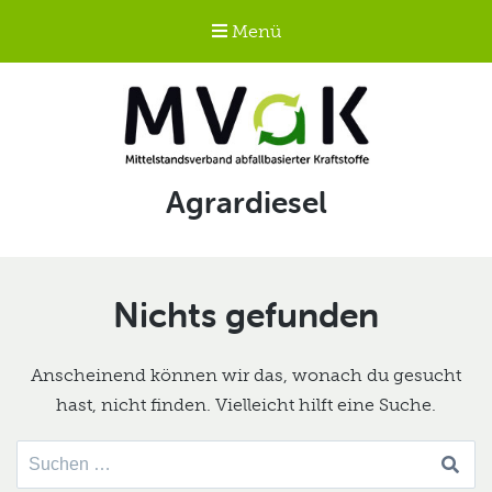
Menü
Mittelstandsverband
Schlagwort:
Agrardiesel
abfallbasierter
Kraftstoffe e.V.
MVaK
Nichts gefunden
Anscheinend können wir das, wonach du gesucht
hast, nicht finden. Vielleicht hilft eine Suche.
Suche
nach: