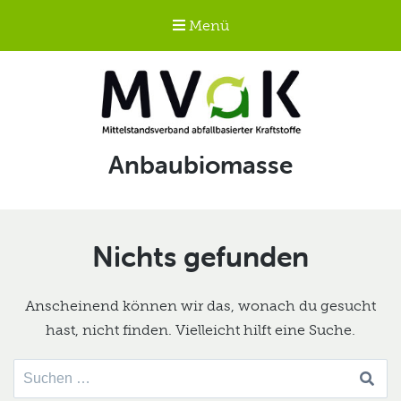
Menü
Mittelstandsverband
Schlagwort:
Anbaubiomasse
abfallbasierter
Kraftstoffe e.V.
MVaK
Nichts gefunden
Anscheinend können wir das, wonach du gesucht
hast, nicht finden. Vielleicht hilft eine Suche.
Suche
nach: