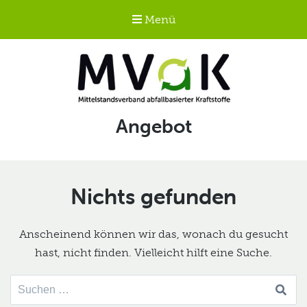
Menü
Mittelstandsverband
Schlagwort:
Angebot
abfallbasierter
Kraftstoffe e.V.
MVaK
Nichts gefunden
Anscheinend können wir das, wonach du gesucht
hast, nicht finden. Vielleicht hilft eine Suche.
Suche
nach: