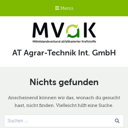
Menü
Mittelstandsverband
Schlagwort:
AT Agrar-Technik Int. GmbH
abfallbasierter
Kraftstoffe e.V.
MVaK
Nichts gefunden
Anscheinend können wir das, wonach du gesucht
hast, nicht finden. Vielleicht hilft eine Suche.
Suche
nach: