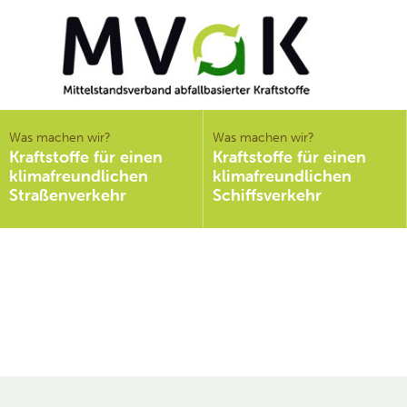
Mittelstandsverband
abfallbasierter
Was machen wir?
Was machen wir?
Kraftstoffe für einen
Kraftstoffe für einen
Kraftstoffe e.V.
klimafreundlichen
klimafreundlichen
MVaK
Straßenverkehr
Schiffsverkehr