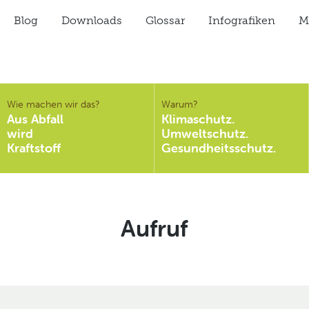
Blog
Downloads
Glossar
Infografiken
Mi
Wie machen wir das?
Warum?
Aus Abfall
Klimaschutz.
wird
Umweltschutz.
Kraftstoff
Gesundheitsschutz.
Schlagwort:
Aufruf