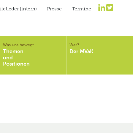
tglieder (intern)
Presse
Termine
Was uns bewegt
Wer?
Themen
Der MVaK
und
Positionen