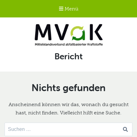
Menü
Mittelstandsverband
Schlagwort:
Bericht
abfallbasierter
Kraftstoffe e.V.
MVaK
Nichts gefunden
Anscheinend können wir das, wonach du gesucht
hast, nicht finden. Vielleicht hilft eine Suche.
Suche
nach: