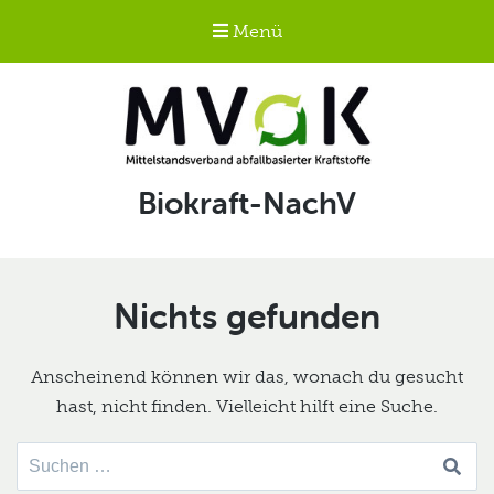
Menü
Mittelstandsverband
Schlagwort:
Biokraft-NachV
abfallbasierter
Kraftstoffe e.V.
MVaK
Nichts gefunden
Anscheinend können wir das, wonach du gesucht
hast, nicht finden. Vielleicht hilft eine Suche.
Suche
nach: