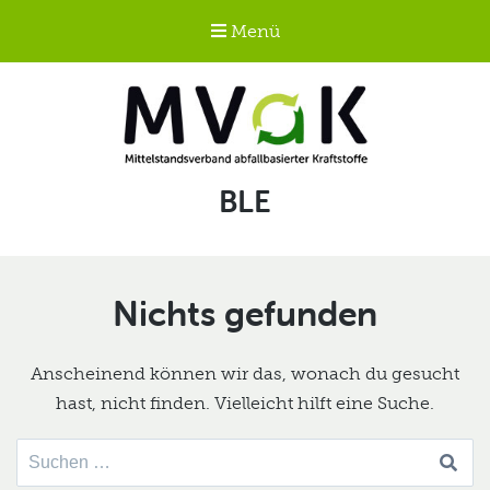
Menü
Mittelstandsverband
Schlagwort:
BLE
abfallbasierter
Kraftstoffe e.V.
MVaK
Nichts gefunden
Anscheinend können wir das, wonach du gesucht
hast, nicht finden. Vielleicht hilft eine Suche.
Suche
nach: