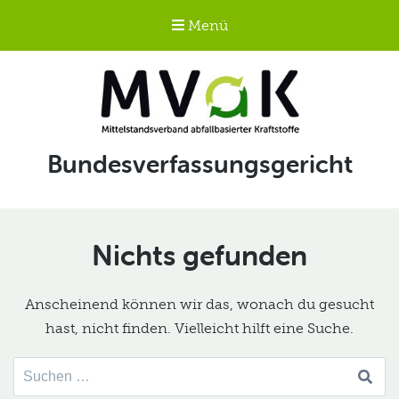
Menü
Mittelstandsverband
Schlagwort:
Bundesverfassungsgericht
abfallbasierter
Kraftstoffe e.V.
MVaK
Nichts gefunden
Anscheinend können wir das, wonach du gesucht
hast, nicht finden. Vielleicht hilft eine Suche.
Suche
nach: