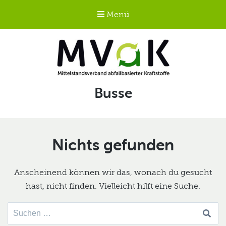
Menü
Mittelstandsverband
Schlagwort:
Busse
abfallbasierter
Kraftstoffe e.V.
MVaK
Nichts gefunden
Anscheinend können wir das, wonach du gesucht
hast, nicht finden. Vielleicht hilft eine Suche.
Suche
nach: