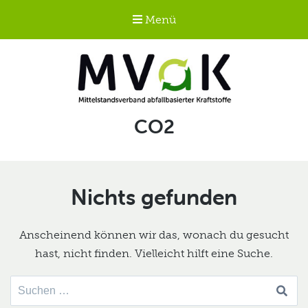
Menü
Mittelstandsverband
Schlagwort:
CO2
abfallbasierter
Kraftstoffe e.V.
MVaK
Nichts gefunden
Anscheinend können wir das, wonach du gesucht
hast, nicht finden. Vielleicht hilft eine Suche.
Suche
nach: