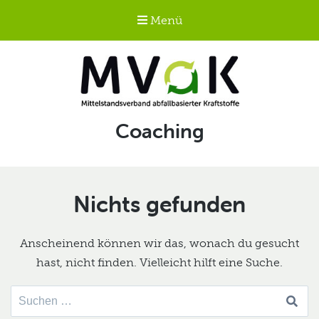
Menü
Mittelstandsverband
Schlagwort:
Coaching
abfallbasierter
Kraftstoffe e.V.
MVaK
Nichts gefunden
Anscheinend können wir das, wonach du gesucht
hast, nicht finden. Vielleicht hilft eine Suche.
Suche
nach: