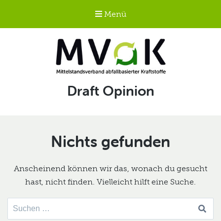
Menü
Mittelstandsverband
Schlagwort:
Draft Opinion
abfallbasierter
Kraftstoffe e.V.
MVaK
Nichts gefunden
Anscheinend können wir das, wonach du gesucht
hast, nicht finden. Vielleicht hilft eine Suche.
Suche
nach: