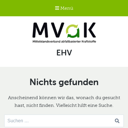
Menü
Mittelstandsverband
Schlagwort:
EHV
abfallbasierter
Kraftstoffe e.V.
MVaK
Nichts gefunden
Anscheinend können wir das, wonach du gesucht
hast, nicht finden. Vielleicht hilft eine Suche.
Suche
nach: