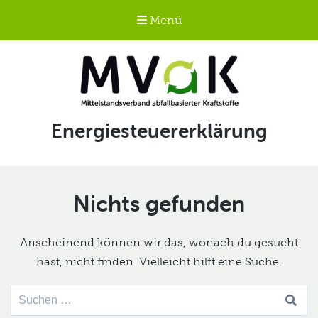
Menü
Mittelstandsverband
Schlagwort:
Energiesteuererklärung
abfallbasierter
Kraftstoffe e.V.
MVaK
Nichts gefunden
Anscheinend können wir das, wonach du gesucht
hast, nicht finden. Vielleicht hilft eine Suche.
Suche
nach: