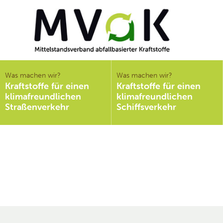
Mittelstandsverband
abfallbasierter
Was machen wir?
Was machen wir?
Kraftstoffe für einen
Kraftstoffe für einen
Kraftstoffe e.V.
klimafreundlichen
klimafreundlichen
MVaK
Straßenverkehr
Schiffsverkehr