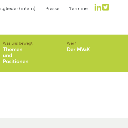
tglieder (intern)
Presse
Termine
Was uns bewegt
Wer?
Themen
Der MVaK
und
Positionen