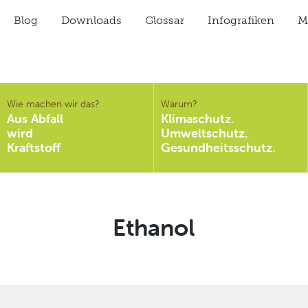
Blog
Downloads
Glossar
Infografiken
Mi
Wie machen wir das?
Warum?
Aus Abfall
Klimaschutz.
wird
Umweltschutz.
Kraftstoff
Gesundheitsschutz.
Schlagwort:
Ethanol