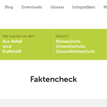
Blog
Downloads
Glossar
Infografiken
Mi
Wie machen wir das?
Warum?
Aus Abfall
Klimaschutz.
wird
Umweltschutz.
Kraftstoff
Gesundheitsschutz.
Schlagwort:
Faktencheck