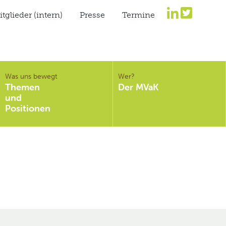
tglieder (intern)
Presse
Termine
Was uns bewegt
Wer?
Themen
Der MVaK
und
Positionen