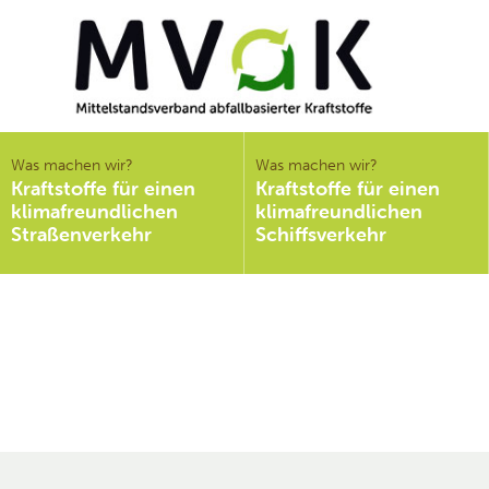
Mittelstandsverband
abfallbasierter
Was machen wir?
Was machen wir?
Kraftstoffe für einen
Kraftstoffe für einen
Kraftstoffe e.V.
klimafreundlichen
klimafreundlichen
MVaK
Straßenverkehr
Schiffsverkehr