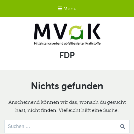
Menü
Mittelstandsverband
Schlagwort:
FDP
abfallbasierter
Kraftstoffe e.V.
MVaK
Nichts gefunden
Anscheinend können wir das, wonach du gesucht
hast, nicht finden. Vielleicht hilft eine Suche.
Suche
nach: