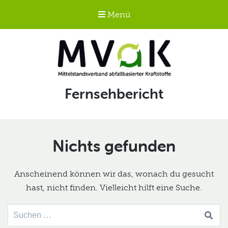
Menü
Mittelstandsverband
Schlagwort:
Fernsehbericht
abfallbasierter
Kraftstoffe e.V.
MVaK
Nichts gefunden
Anscheinend können wir das, wonach du gesucht
hast, nicht finden. Vielleicht hilft eine Suche.
Suche
nach: