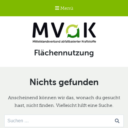
Menü
Mittelstandsverband
Schlagwort:
Flächennutzung
abfallbasierter
Kraftstoffe e.V.
MVaK
Nichts gefunden
Anscheinend können wir das, wonach du gesucht
hast, nicht finden. Vielleicht hilft eine Suche.
Suche
nach: