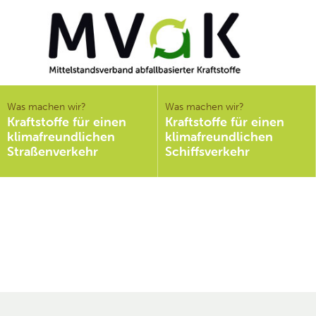
Mittelstandsverband
abfallbasierter
Was machen wir?
Was machen wir?
Kraftstoffe für einen
Kraftstoffe für einen
Kraftstoffe e.V.
klimafreundlichen
klimafreundlichen
MVaK
Straßenverkehr
Schiffsverkehr