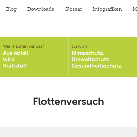
Blog
Downloads
Glossar
Infografiken
Mi
Wie machen wir das?
Warum?
Aus Abfall
Klimaschutz.
wird
Umweltschutz.
Kraftstoff
Gesundheitsschutz.
Schlagwort:
Flottenversuch