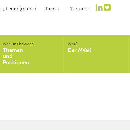
tglieder (intern)
Presse
Termine
Was uns bewegt
Wer?
Themen
Der MVaK
und
Positionen