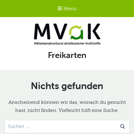
Menü
Mittelstandsverband
Schlagwort:
Freikarten
abfallbasierter
Kraftstoffe e.V.
MVaK
Nichts gefunden
Anscheinend können wir das, wonach du gesucht
hast, nicht finden. Vielleicht hilft eine Suche.
Suche
nach: