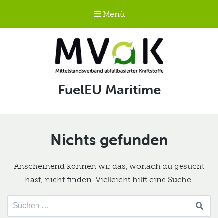
Menü
Mittelstandsverband
Schlagwort:
FuelEU Maritime
abfallbasierter
Kraftstoffe e.V.
MVaK
Nichts gefunden
Anscheinend können wir das, wonach du gesucht
hast, nicht finden. Vielleicht hilft eine Suche.
Suche
nach: