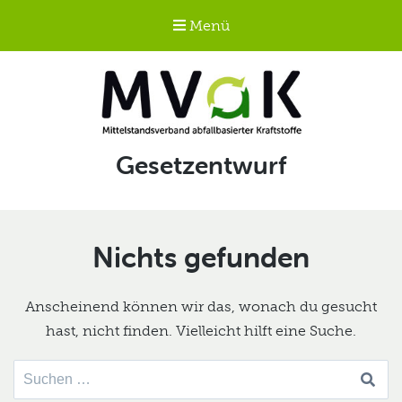
Menü
Mittelstandsverband
Schlagwort:
Gesetzentwurf
abfallbasierter
Kraftstoffe e.V.
MVaK
Nichts gefunden
Anscheinend können wir das, wonach du gesucht
hast, nicht finden. Vielleicht hilft eine Suche.
Suche
nach: