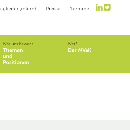
tglieder (intern)
Presse
Termine
Was uns bewegt
Wer?
Themen
Der MVaK
und
Positionen