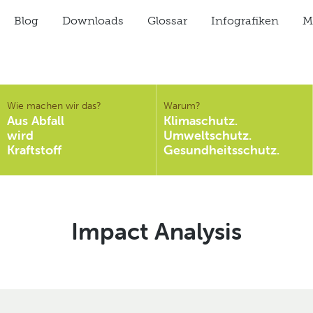
Blog
Downloads
Glossar
Infografiken
Mi
Wie machen wir das?
Warum?
Aus Abfall
Klimaschutz.
wird
Umweltschutz.
Kraftstoff
Gesundheitsschutz.
Schlagwort:
Impact Analysis