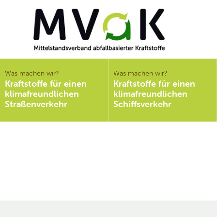
Mittelstandsverband
abfallbasierter
Was machen wir?
Was machen wir?
Kraftstoffe für einen
Kraftstoffe für einen
Kraftstoffe e.V.
klimafreundlichen
klimafreundlichen
MVaK
Straßenverkehr
Schiffsverkehr