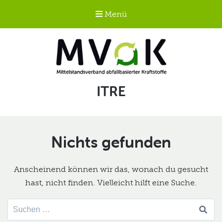
Menü
Mittelstandsverband
Schlagwort:
ITRE
abfallbasierter
Kraftstoffe e.V.
MVaK
Nichts gefunden
Anscheinend können wir das, wonach du gesucht
hast, nicht finden. Vielleicht hilft eine Suche.
Suche
nach: