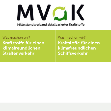
Mittelstandsverband
abfallbasierter
Was machen wir?
Was machen wir?
Kraftstoffe für einen
Kraftstoffe für einen
Kraftstoffe e.V.
klimafreundlichen
klimafreundlichen
MVaK
Straßenverkehr
Schiffsverkehr