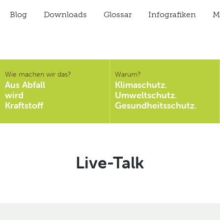
Blog
Downloads
Glossar
Infografiken
Mi
Wie machen wir das?
Warum?
Aus Abfall
Klimaschutz.
wird
Umweltschutz.
Kraftstoff
Gesundheitsschutz.
Schlagwort:
Live-Talk