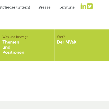
tglieder (intern)
Presse
Termine
Was uns bewegt
Wer?
Themen
Der MVaK
und
Positionen