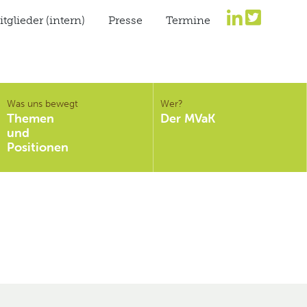
tglieder (intern)
Presse
Termine
Was uns bewegt
Wer?
Themen
Der MVaK
und
Positionen