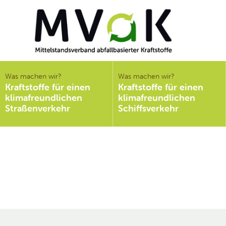
Mittelstandsverband
abfallbasierter
Was machen wir?
Was machen wir?
Kraftstoffe für einen
Kraftstoffe für einen
Kraftstoffe e.V.
klimafreundlichen
klimafreundlichen
MVaK
Straßenverkehr
Schiffsverkehr