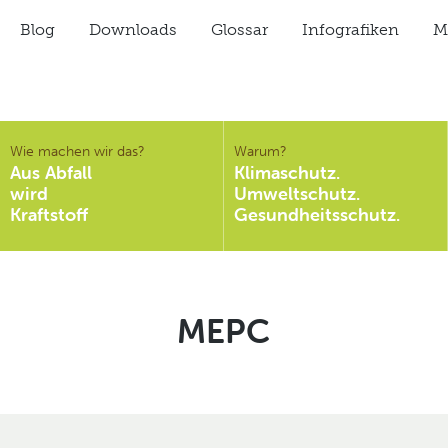
Blog
Downloads
Glossar
Infografiken
Mi
Wie machen wir das?
Warum?
Aus Abfall
Klimaschutz.
wird
Umweltschutz.
Kraftstoff
Gesundheitsschutz.
Schlagwort:
MEPC