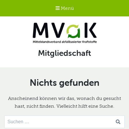
Menü
Mittelstandsverband
Schlagwort:
Mitgliedschaft
abfallbasierter
Kraftstoffe e.V.
MVaK
Nichts gefunden
Anscheinend können wir das, wonach du gesucht
hast, nicht finden. Vielleicht hilft eine Suche.
Suche
nach: