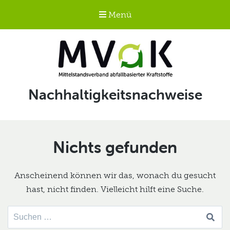
Menü
Mittelstandsverband
Schlagwort:
Nachhaltigkeitsnachweise
abfallbasierter
Kraftstoffe e.V.
MVaK
Nichts gefunden
Anscheinend können wir das, wonach du gesucht
hast, nicht finden. Vielleicht hilft eine Suche.
Suche
nach: