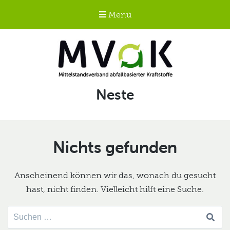
Menü
Mittelstandsverband
Schlagwort:
Neste
abfallbasierter
Kraftstoffe e.V.
MVaK
Nichts gefunden
Anscheinend können wir das, wonach du gesucht
hast, nicht finden. Vielleicht hilft eine Suche.
Suche
nach: