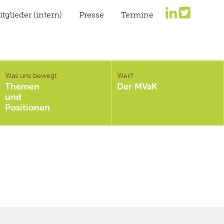
tglieder (intern)
Presse
Termine
Was uns bewegt
Wer?
Themen
Der MVaK
und
Positionen