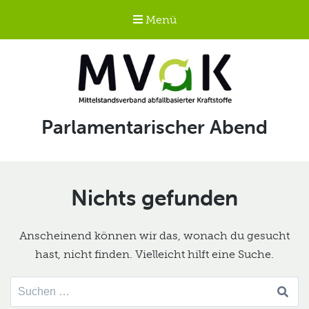
Menü
Mittelstandsverband
Schlagwort:
Parlamentarischer Abend
abfallbasierter
Kraftstoffe e.V.
MVaK
Nichts gefunden
Anscheinend können wir das, wonach du gesucht
hast, nicht finden. Vielleicht hilft eine Suche.
Suche
nach: