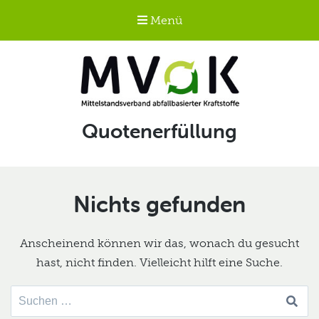
Menü
Mittelstandsverband
Schlagwort:
Quotenerfüllung
abfallbasierter
Kraftstoffe e.V.
MVaK
Nichts gefunden
Anscheinend können wir das, wonach du gesucht
hast, nicht finden. Vielleicht hilft eine Suche.
Suche
nach: