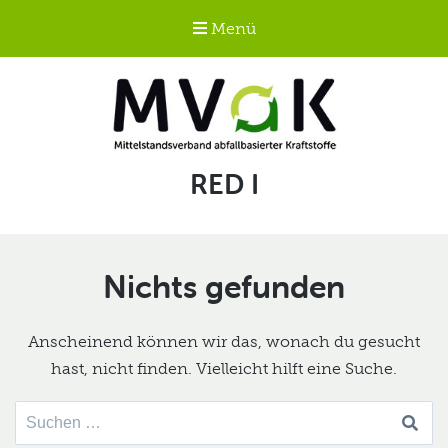
Menü
Mittelstandsverband
Schlagwort:
RED I
abfallbasierter
Kraftstoffe e.V.
MVaK
Nichts gefunden
Anscheinend können wir das, wonach du gesucht
hast, nicht finden. Vielleicht hilft eine Suche.
Suche
nach: