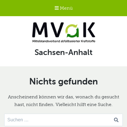
Menü
Mittelstandsverband
Schlagwort:
Sachsen-Anhalt
abfallbasierter
Kraftstoffe e.V.
MVaK
Nichts gefunden
Anscheinend können wir das, wonach du gesucht
hast, nicht finden. Vielleicht hilft eine Suche.
Suche
nach: