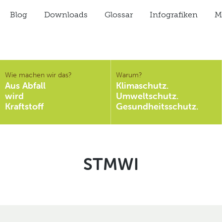
Blog
Downloads
Glossar
Infografiken
Mi
Wie machen wir das?
Warum?
Aus Abfall
Klimaschutz.
wird
Umweltschutz.
Kraftstoff
Gesundheitsschutz.
Schlagwort:
STMWI