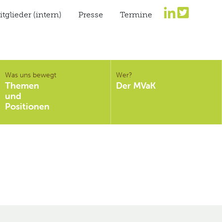
tglieder (intern)
Presse
Termine
Was uns bewegt
Wer?
Themen
Der MVaK
und
Positionen