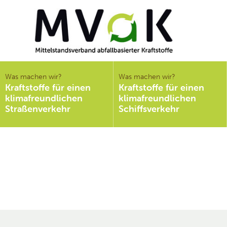
Mittelstandsverband
abfallbasierter
Was machen wir?
Was machen wir?
Kraftstoffe für einen
Kraftstoffe für einen
Kraftstoffe e.V.
klimafreundlichen
klimafreundlichen
MVaK
Straßenverkehr
Schiffsverkehr