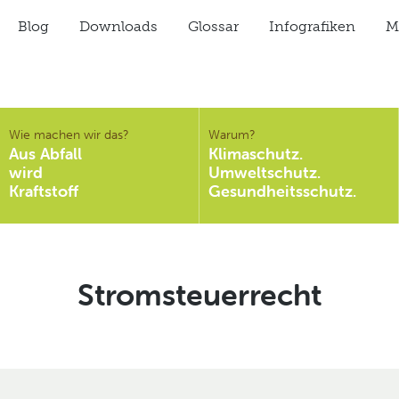
Blog
Downloads
Glossar
Infografiken
Mi
Wie machen wir das?
Warum?
Aus Abfall
Klimaschutz.
wird
Umweltschutz.
Kraftstoff
Gesundheitsschutz.
Schlagwort:
Stromsteuerrecht