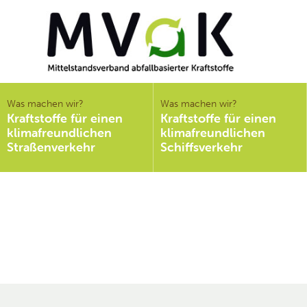
Mittelstandsverband
abfallbasierter
Was machen wir?
Was machen wir?
Kraftstoffe für einen
Kraftstoffe für einen
Kraftstoffe e.V.
klimafreundlichen
klimafreundlichen
MVaK
Straßenverkehr
Schiffsverkehr