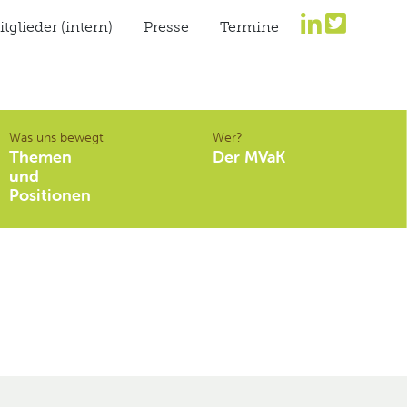
tglieder (intern)
Presse
Termine
Was uns bewegt
Wer?
Themen
Der MVaK
und
Positionen