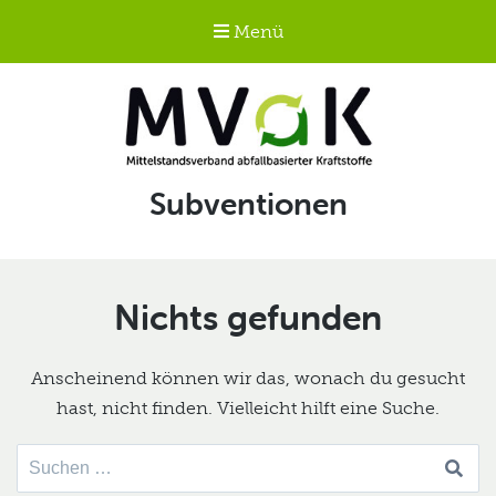
Menü
Mittelstandsverband
Schlagwort:
Subventionen
abfallbasierter
Kraftstoffe e.V.
MVaK
Nichts gefunden
Anscheinend können wir das, wonach du gesucht
hast, nicht finden. Vielleicht hilft eine Suche.
Suche
nach: