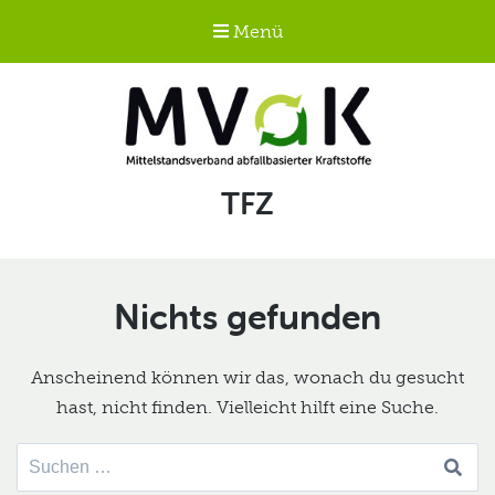
Menü
Mittelstandsverband
Schlagwort:
TFZ
abfallbasierter
Kraftstoffe e.V.
MVaK
Nichts gefunden
Anscheinend können wir das, wonach du gesucht
hast, nicht finden. Vielleicht hilft eine Suche.
Suche
nach: