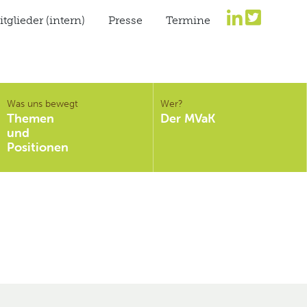
tglieder (intern)
Presse
Termine
Was uns bewegt
Wer?
Themen
Der MVaK
und
Positionen