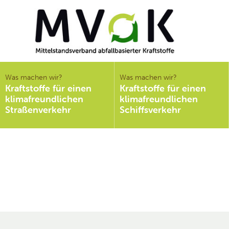
Mittelstandsverband
abfallbasierter
Was machen wir?
Was machen wir?
Kraftstoffe für einen
Kraftstoffe für einen
Kraftstoffe e.V.
klimafreundlichen
klimafreundlichen
MVaK
Straßenverkehr
Schiffsverkehr