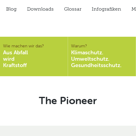
Blog
Downloads
Glossar
Infografiken
Mi
Wie machen wir das?
Warum?
Aus Abfall
Klimaschutz.
wird
Umweltschutz.
Kraftstoff
Gesundheitsschutz.
Schlagwort:
The Pioneer