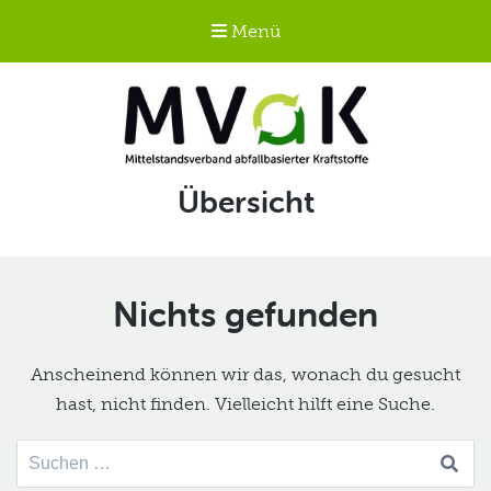
Menü
Mittelstandsverband
Schlagwort:
Übersicht
abfallbasierter
Kraftstoffe e.V.
MVaK
Nichts gefunden
Anscheinend können wir das, wonach du gesucht
hast, nicht finden. Vielleicht hilft eine Suche.
Suche
nach: