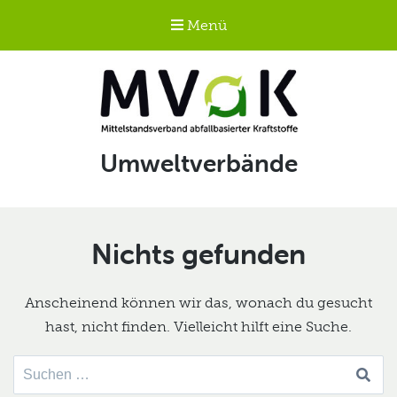
Menü
Mittelstandsverband
Schlagwort:
Umweltverbände
abfallbasierter
Kraftstoffe e.V.
MVaK
Nichts gefunden
Anscheinend können wir das, wonach du gesucht
hast, nicht finden. Vielleicht hilft eine Suche.
Suche
nach: