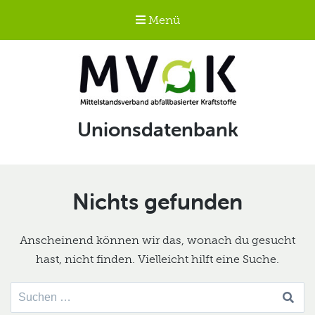
Menü
Mittelstandsverband
Schlagwort:
Unionsdatenbank
abfallbasierter
Kraftstoffe e.V.
MVaK
Nichts gefunden
Anscheinend können wir das, wonach du gesucht
hast, nicht finden. Vielleicht hilft eine Suche.
Suche
nach: