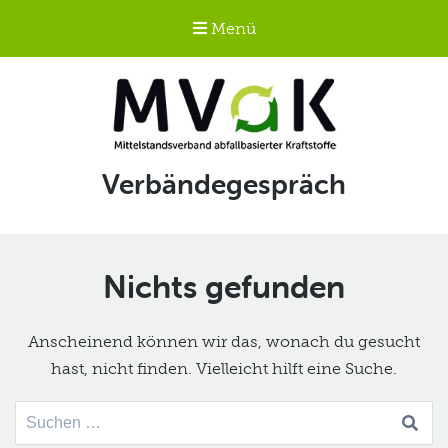
Menü
Mittelstandsverband
Schlagwort:
Verbändegespräch
abfallbasierter
Kraftstoffe e.V.
MVaK
Nichts gefunden
Anscheinend können wir das, wonach du gesucht
hast, nicht finden. Vielleicht hilft eine Suche.
Suche
nach: