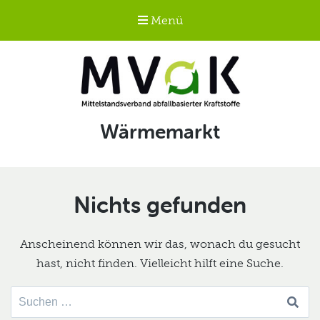
Menü
Mittelstandsverband
Schlagwort:
Wärmemarkt
abfallbasierter
Kraftstoffe e.V.
MVaK
Nichts gefunden
Anscheinend können wir das, wonach du gesucht
hast, nicht finden. Vielleicht hilft eine Suche.
Suche
nach: